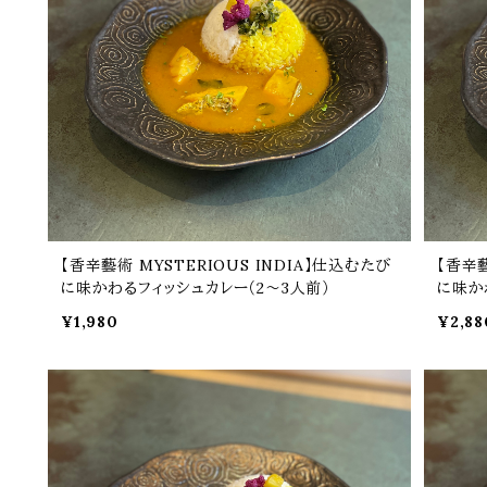
【香辛藝術 MYSTERIOUS INDIA】仕込むたび
【香辛藝
に味かわるフィッシュカレー（2～3人前）
に味か
¥1,980
¥2,88