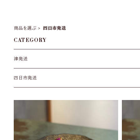
商品を選ぶ
四日市発送
CATEGORY
津発送
いせもん本店 （津発送）
四日市発送
松阪牛 寿ゞきん （津発送）
うなぎの鈴喜 （四日市発送）
伊勢志摩山海のピッツェリア EBIIRO （津発送）
やきにく 松阪苑 （四日市発送）
香辛藝術 MYSTERIOUS INDIA （四日市発送）