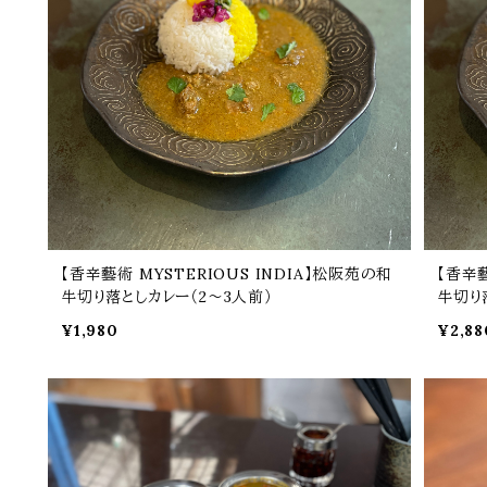
【香辛藝術 MYSTERIOUS INDIA】松阪苑の和
【香辛藝
牛切り落としカレー（2～3人前）
牛切り
¥1,980
¥2,88