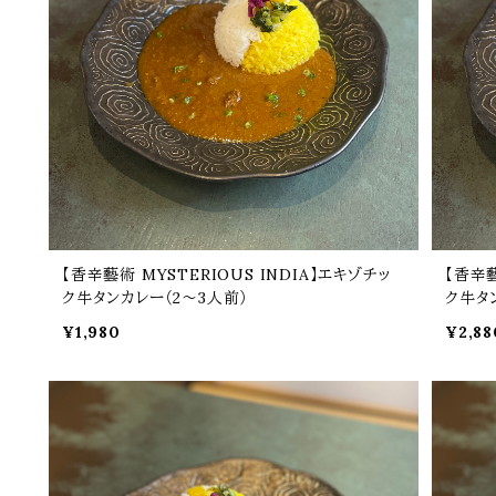
【香辛藝術 MYSTERIOUS INDIA】エキゾチッ
【香辛藝
ク牛タンカレー（2～3人前）
ク牛タ
¥1,980
¥2,88