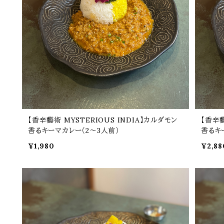
【香辛藝術 MYSTERIOUS INDIA】カルダモン
【香辛藝
香るキーマカレー（2～3人前）
香るキ
¥1,980
¥2,88