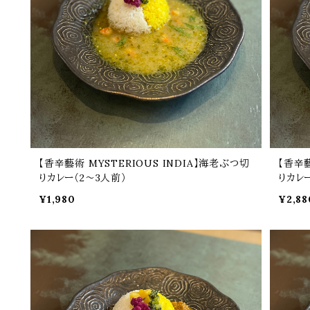
【香辛藝術 MYSTERIOUS INDIA】海老ぶつ切
【香辛藝
りカレー（2～3人前）
りカレ
¥1,980
¥2,88