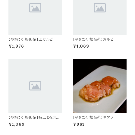
【やきにく 松阪苑】上カルビ
【やきにく 松阪苑】カルビ
¥1,976
¥1,069
【やきにく 松阪苑】特上とろホル
【やきにく 松阪苑】ギアラ
モン
¥1,069
¥961