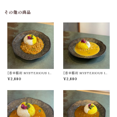
その他の商品
【香辛藝術 MYSTERIOUS IN
【香辛藝術 MYSTERIOUS IN
DIA】カルダモン香るキーマカレ
DIA】魅惑のクリーミーカレー（3
¥2,880
¥2,880
ー（3～4人前）
～4人前）