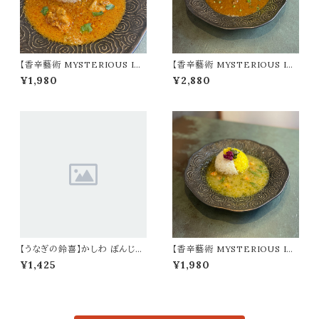
【香辛藝術 MYSTERIOUS IN
【香辛藝術 MYSTERIOUS IN
DIA】チキンカレー（2～3人前）
DIA】エキゾチック牛タンカレー
¥1,980
¥2,880
（3～4人前）
【うなぎの鈴喜】かしわ ぼんじり
【香辛藝術 MYSTERIOUS IN
串（冷蔵可）４本
DIA】海老ぶつ切りカレー（2～3
¥1,425
¥1,980
人前）