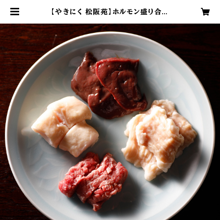
【やきにく 松阪苑】ホルモン盛り合わ
せ みそダレ付き | 美し国の みえマ
ルシェ